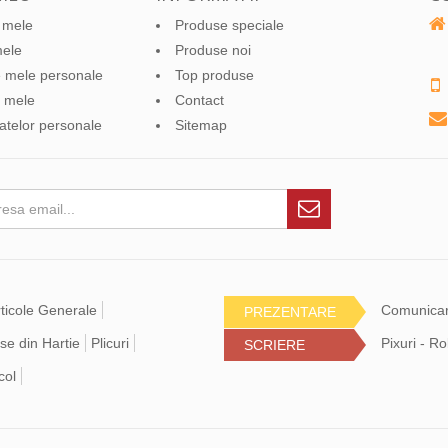
 mele
Produse speciale
mele
Produse noi
le mele personale
Top produse
 mele
Contact
datelor personale
Sitemap
ticole Generale
Comunica
PREZENTARE
se din Hartie
Plicuri
Pixuri - Ro
SCRIERE
col