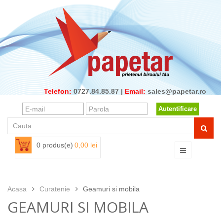
Telefon:
0727.84.85.87 |
Email:
sales@papetar.ro
Autentificare
0 produs(e)
0,00 lei
Acasa
Curatenie
Geamuri si mobila
GEAMURI SI MOBILA