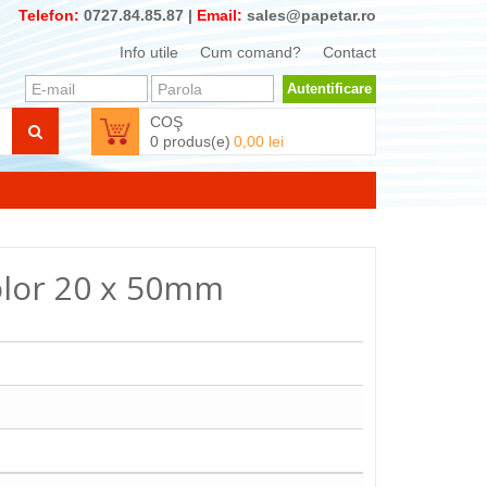
Telefon:
0727.84.85.87 |
Email:
sales@papetar.ro
Info utile
Cum comand?
Contact
Autentificare
COŞ
0 produs(e)
0,00 lei
olor 20 x 50mm