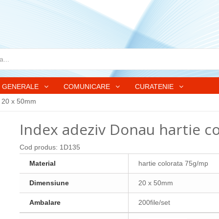
GENERALE
COMUNICARE
CURATENIE
r 20 x 50mm
Index adeziv Donau hartie c
Cod produs:
1D135
Material
hartie colorata 75g/mp
Dimensiune
20 x 50mm
Ambalare
200file/set