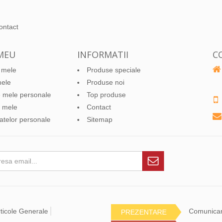
ontact
MEU
INFORMATII
C
 mele
Produse speciale
mele
Produse noi
le mele personale
Top produse
 mele
Contact
datelor personale
Sitemap
ticole Generale
Comunica
PREZENTARE