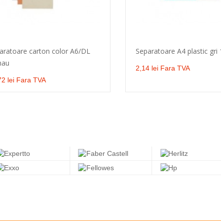
aratoare carton color A6/DL
Separatoare A4 plastic gri 
nau
Adaugă în coş
Selecteaza optiune
2,14 lei Fara TVA
72 lei Fara TVA