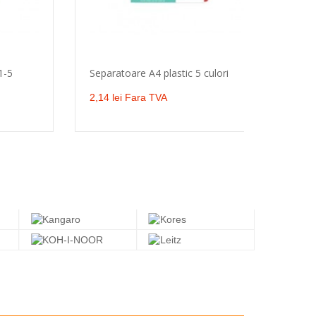
1-5
Separatoare A4 plastic 5 culori
Sep
Adaugă în coş
2,14 lei Fara TVA
3,4